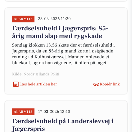
23-03-2026 11:20
ALARM112
Færdselsuheld i Jægerspris: 85-
årig mand slap med rygskade
Søndag klokken 13.56 skete der et færdselsuheld i
Jægerspris, da en 85-årig mand kørte i østgående
retning ad Kulhustværsvej. Manden oplevede et
blackout, og da han vågnede, lå bilen på taget.
Kilde: Nordsjællands Politi
Læs hele artiklen her
Kopiér link
17-03-2026 13:10
ALARM112
Færdselsuheld på Landerslevvej i
Jægerspris