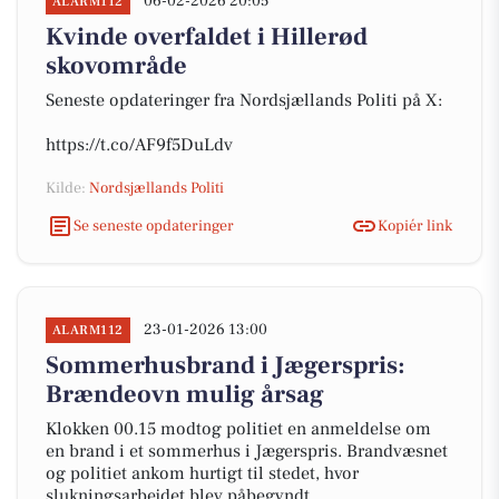
06-02-2026 20:05
ALARM112
Kvinde overfaldet i Hillerød
skovområde
Seneste opdateringer fra Nordsjællands Politi på X:
https://t.co/AF9f5DuLdv
Kilde:
Nordsjællands Politi
Se seneste opdateringer
Kopiér link
23-01-2026 13:00
ALARM112
Sommerhusbrand i Jægerspris:
Brændeovn mulig årsag
Klokken 00.15 modtog politiet en anmeldelse om
en brand i et sommerhus i Jægerspris. Brandvæsnet
og politiet ankom hurtigt til stedet, hvor
slukningsarbejdet blev påbegyndt.