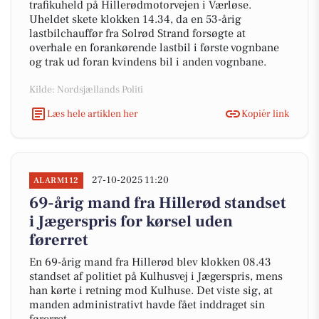
trafikuheld på Hillerødmotorvejen i Værløse.
Uheldet skete klokken 14.34, da en 53-årig
lastbilchauffør fra Solrød Strand forsøgte at
overhale en forankørende lastbil i første vognbane
og trak ud foran kvindens bil i anden vognbane.
Kilde: Nordsjællands Politi
Læs hele artiklen her
Kopiér link
27-10-2025 11:20
ALARM112
69-årig mand fra Hillerød standset
i Jægerspris for kørsel uden
førerret
En 69-årig mand fra Hillerød blev klokken 08.43
standset af politiet på Kulhusvej i Jægerspris, mens
han kørte i retning mod Kulhuse. Det viste sig, at
manden administrativt havde fået inddraget sin