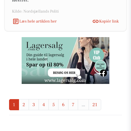
førerret.
Kilde: Nordsjællands Politi
Læs hele artiklen her
Kopiér link
1
2
3
4
5
6
7
...
21