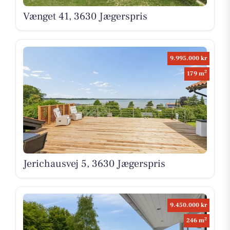
Vænget 41, 3630 Jægerspris
9.995.000 kr
2
179 m
Jerichausvej 5, 3630 Jægerspris
9.450.000 kr
2
246 m