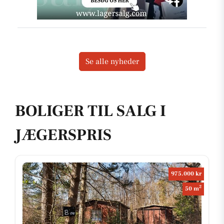
Se alle nyheder
BOLIGER TIL SALG I
JÆGERSPRIS
975.000 kr
2
50 m