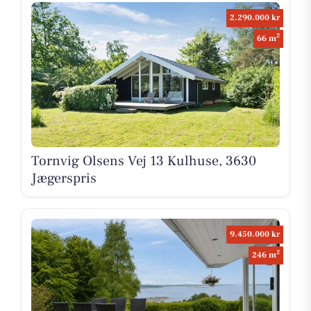
2.290.000 kr
2
66 m
Tornvig Olsens Vej 13 Kulhuse, 3630
Jægerspris
9.450.000 kr
2
246 m