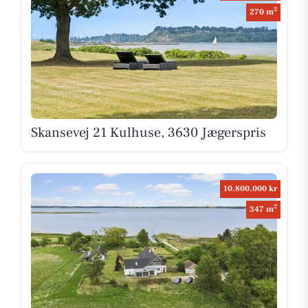
2
270 m
Skansevej 21 Kulhuse, 3630 Jægerspris
10.800.000 kr
2
347 m