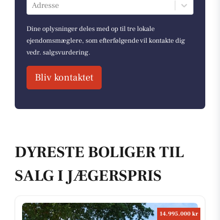
Adresse
Dine oplysninger deles med op til tre lokale
ejendomsmæglere, som efterfølgende vil kontakte dig
vedr. salgsvurdering.
Bliv kontaktet
DYRESTE BOLIGER TIL
SALG I JÆGERSPRIS
14.995.000 kr