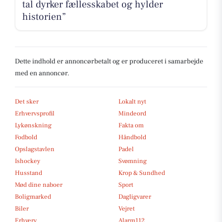
tal dyrker fællesskabet og hylder
historien”
Dette indhold er annoncørbetalt og er produceret i samarbejde
med en annoncør.
Det sker
Lokalt nyt
Erhvervsprofil
Mindeord
Lykønskning
Fakta om
Fodbold
Håndbold
Opslagstavlen
Padel
Ishockey
Svømning
Husstand
Krop & Sundhed
Mød dine naboer
Sport
Boligmarked
Dagligvarer
Biler
Vejret
Erhverv
Alarm112