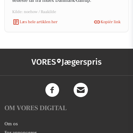
seneste tal fra Index Danmark/Gallup.
Kilde: noehow / Raakilde
Læs hele artiklen her
Kopiér link
VORES
Jægerspris
OM VORES DIGITAL
Om os
For annoncører