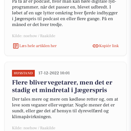
På få år er podcast, hvor man kan høre digitale lyd-
programmer, når det passer en, blevet udbredt. I
løbet af en uge lytter omkring hver fjerde indbygger
i Jægerspris til podcast en eller flere gange. På en
måned er det hver tredje.
Kilde: noehow / Raakilde
Læs hele artiklen her
Kopiér link
17-12-2022 10:01
HUSSTAND
Flere bliver vegetarer, men det er
stadig et mindretal i Jægerspris
Der tales mere og mere om kødløse retter og, om at
leve som veganer eller vegetar. Nogle mener det er
sundt, eller gør det af hensyn til dyrevelfærd og
klimapåvirkningen.
Kilde: noehow / Raakilde