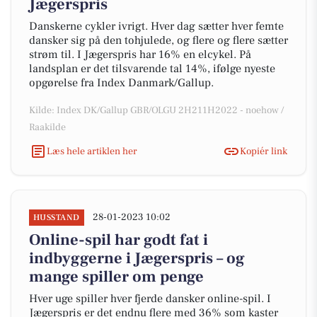
Jægerspris
Danskerne cykler ivrigt. Hver dag sætter hver femte
dansker sig på den tohjulede, og flere og flere sætter
strøm til. I Jægerspris har 16% en elcykel. På
landsplan er det tilsvarende tal 14%, ifølge nyeste
opgørelse fra Index Danmark/Gallup.
Kilde: Index DK/Gallup GBR/OLGU 2H211H2022 - noehow /
Raakilde
Læs hele artiklen her
Kopiér link
28-01-2023 10:02
HUSSTAND
Online-spil har godt fat i
indbyggerne i Jægerspris – og
mange spiller om penge
Hver uge spiller hver fjerde dansker online-spil. I
Jægerspris er det endnu flere med 36% som kaster