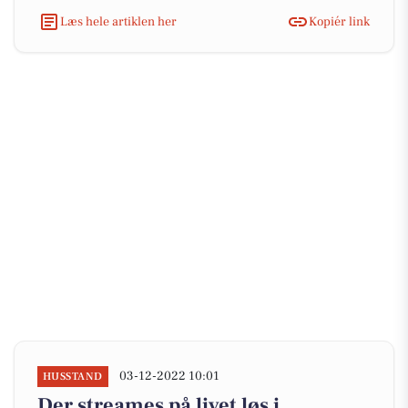
Læs hele artiklen her
Kopiér link
03-12-2022 10:01
HUSSTAND
Der streames på livet løs i