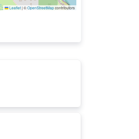
Leaflet
|
©
OpenStreetMap
contributors