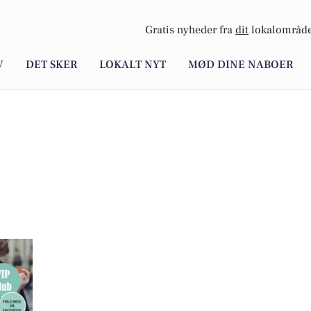
Gratis nyheder fra
dit
lokalområde
V
DET SKER
LOKALT NYT
MØD DINE NABOER