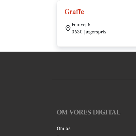
Graffe
Femvej 6
3630 Jægerspris
OM VORES DIGITAL
Om os