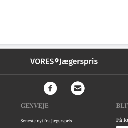
VORES
Jægerspris
GENVEJE
BLI
Få l
Seneste nyt fra Jægerspris