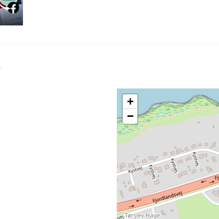
E
+
−