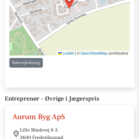
Leaflet
|
©
OpenStreetMap
contributors
Rutevejledning
Entreprenør - Øvrige i Jægerspris
Aurum Byg ApS
Lille Blødevej 8 A
3600 Frederikssund