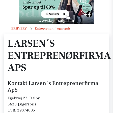
Larsen´s Entreprenørfirma ApS
ERHVERV
Entreprenør i Jægerspris
LARSEN´S
ENTREPRENØRFIRMA
APS
Kontakt Larsen´s Entreprenørfirma
ApS
Egelyvej 27, Dalby
3630 Jægerspris
CVR: 39374005