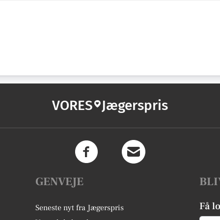
VORES
Jægerspris
GENVEJE
BLI
Få l
Seneste nyt fra Jægerspris