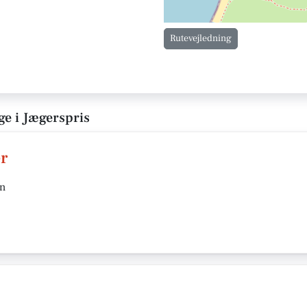
Rutevejledning
ge i Jægerspris
r
en