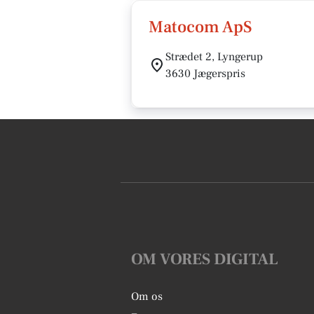
Matocom ApS
Strædet 2, Lyngerup
3630 Jægerspris
OM VORES DIGITAL
Om os