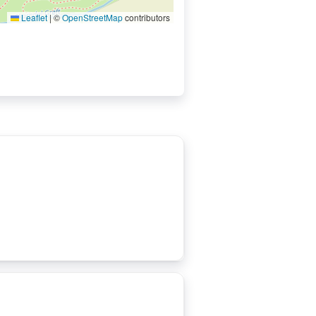
Leaflet
|
©
OpenStreetMap
contributors