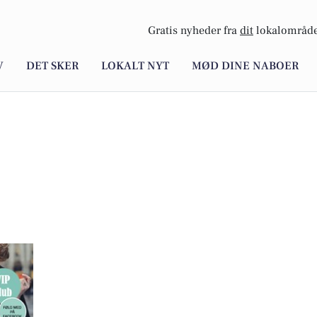
Gratis nyheder fra
dit
lokalområde
V
DET SKER
LOKALT NYT
MØD DINE NABOER