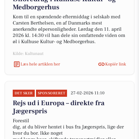
Medborgerhus
Kom til en spændende eftermiddag i selskab med
Carsten Berthelsen, en af Danmarks mest
anerkendte ølpersonligheder. Lørdag den 11. april
2026 kl. 14:30 vil han dele sin omfattende viden om
øl i Kulhuse Kultur- og Medborgerhus.
Kilde: Kultunaut
Læs hele artiklen her
Kopiér link
27-02-2026 11:10
DET SKER
SPONSORERET
Rejs ud i Europa – direkte fra
Jægerspris
Forestil
dig, at du bliver hentet i bus fra Jægerspris, lige der
hvor du bor. Ikke noget