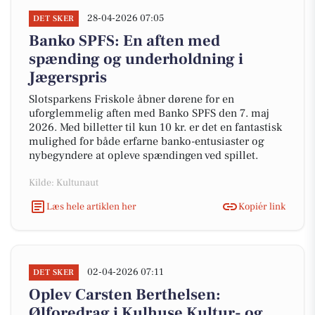
28-04-2026 07:05
DET SKER
Banko SPFS: En aften med
spænding og underholdning i
Jægerspris
Slotsparkens Friskole åbner dørene for en
uforglemmelig aften med Banko SPFS den 7. maj
2026. Med billetter til kun 10 kr. er det en fantastisk
mulighed for både erfarne banko-entusiaster og
nybegyndere at opleve spændingen ved spillet.
Kilde: Kultunaut
Læs hele artiklen her
Kopiér link
02-04-2026 07:11
DET SKER
Oplev Carsten Berthelsen:
Ølforedrag i Kulhuse Kultur- og