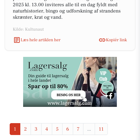
2025 kl. 13.00 inviteres alle til en dag fyldt med
naturhistorier, bingo og udforskning af strandens
skrænter, krat og vand.
Kilde: Kultunaut
Læs hele artiklen her
Kopiér link
1
2
3
4
5
6
7
...
11