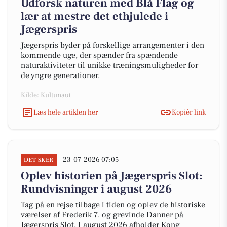
Udforsk naturen med Blå Flag og
lær at mestre det ethjulede i
Jægerspris
Jægerspris byder på forskellige arrangementer i den
kommende uge, der spænder fra spændende
naturaktiviteter til unikke træningsmuligheder for
de yngre generationer.
Kilde: Kultunaut
Læs hele artiklen her
Kopiér link
23-07-2026 07:05
DET SKER
Oplev historien på Jægerspris Slot:
Rundvisninger i august 2026
Tag på en rejse tilbage i tiden og oplev de historiske
værelser af Frederik 7. og grevinde Danner på
Jægerspris Slot. I august 2026 afholder Kong