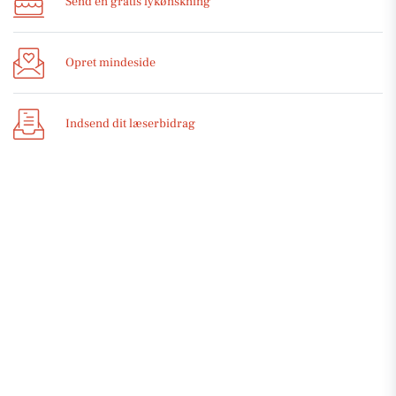
Send en gratis lykønskning
Opret mindeside
Indsend dit læserbidrag