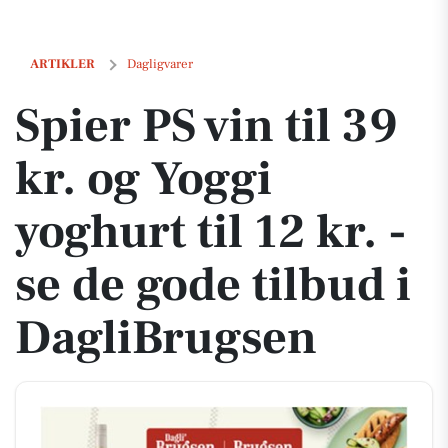
Spier PS vin til 39 kr. og Yoggi yoghurt til 12 kr. - se de gode tilbud i
ARTIKLER
Dagligvarer
Spier PS vin til 39
kr. og Yoggi
yoghurt til 12 kr. -
se de gode tilbud i
DagliBrugsen