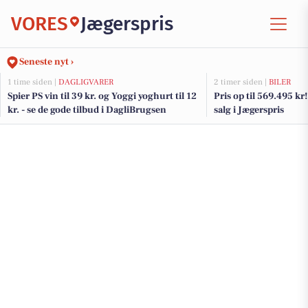
VORES
Jægerspris
Seneste nyt ›
1 time siden |
DAGLIGVARER
2 timer siden |
BILER
Spier PS vin til 39 kr. og Yoggi yoghurt til 12
Pris op til 569.495 kr! 
kr. - se de gode tilbud i DagliBrugsen
salg i Jægerspris