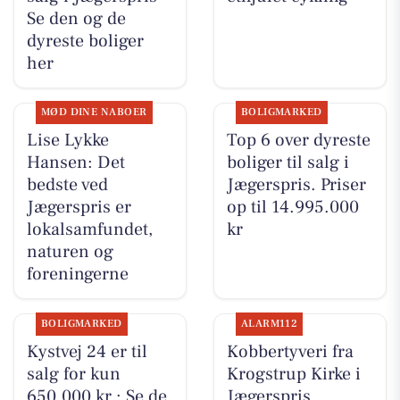
Se den og de
dyreste boliger
her
MØD DINE NABOER
BOLIGMARKED
Lise Lykke
Top 6 over dyreste
Hansen: Det
boliger til salg i
bedste ved
Jægerspris. Priser
Jægerspris er
op til 14.995.000
lokalsamfundet,
kr
naturen og
foreningerne
BOLIGMARKED
ALARM112
Kystvej 24 er til
Kobbertyveri fra
salg for kun
Krogstrup Kirke i
650.000 kr.: Se de
Jægerspris