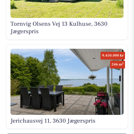
Tornvig Olsens Vej 13 Kulhuse, 3630
Jægerspris
9.450.000 kr
2
246 m
Jerichausvej 11, 3630 Jægerspris