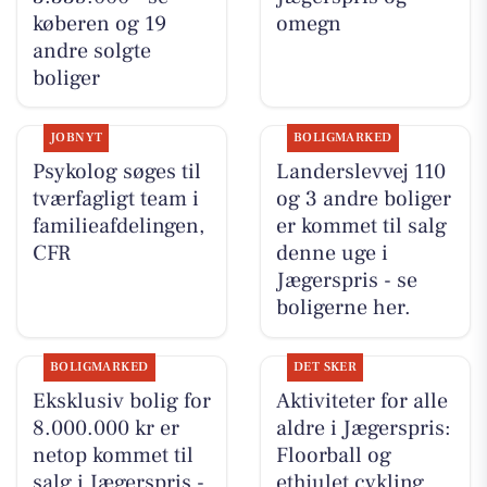
køberen og 19
omegn
andre solgte
boliger
JOBNYT
BOLIGMARKED
Psykolog søges til
Landerslevvej 110
tværfagligt team i
og 3 andre boliger
familieafdelingen,
er kommet til salg
CFR
denne uge i
Jægerspris - se
boligerne her.
BOLIGMARKED
DET SKER
Eksklusiv bolig for
Aktiviteter for alle
8.000.000 kr er
aldre i Jægerspris:
netop kommet til
Floorball og
salg i Jægerspris -
ethjulet cykling