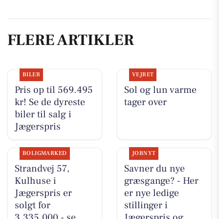
FLERE ARTIKLER
BILER
VEJRET
Pris op til 569.495
Sol og lun varme
kr! Se de dyreste
tager over
biler til salg i
Jægerspris
BOLIGMARKED
JOBNYT
Strandvej 57,
Savner du nye
Kulhuse i
græsgange? - Her
Jægerspris er
er nye ledige
solgt for
stillinger i
3.335.000 - se
Jægerspris og