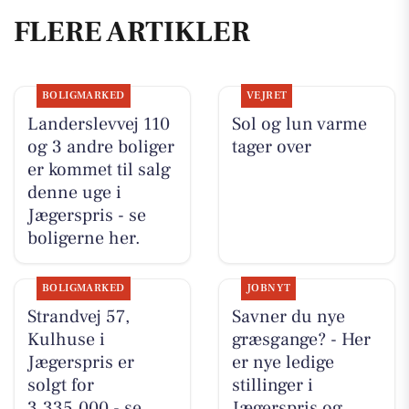
FLERE ARTIKLER
BOLIGMARKED
VEJRET
Landerslevvej 110
Sol og lun varme
og 3 andre boliger
tager over
er kommet til salg
denne uge i
Jægerspris - se
boligerne her.
BOLIGMARKED
JOBNYT
Strandvej 57,
Savner du nye
Kulhuse i
græsgange? - Her
Jægerspris er
er nye ledige
solgt for
stillinger i
3.335.000 - se
Jægerspris og