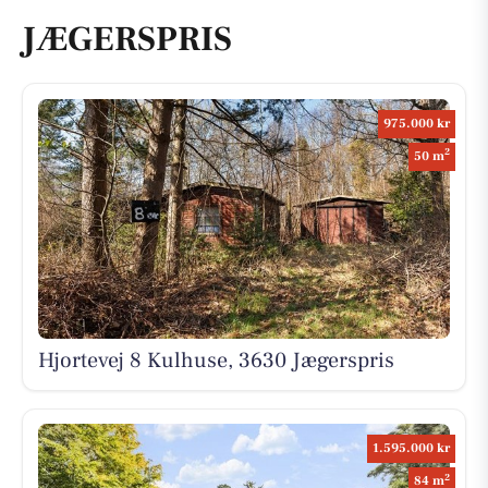
JÆGERSPRIS
975.000 kr
2
50 m
Hjortevej 8 Kulhuse, 3630 Jægerspris
1.595.000 kr
2
84 m