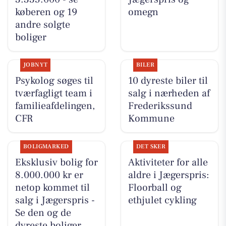
køberen og 19
omegn
andre solgte
boliger
JOBNYT
BILER
Psykolog søges til
10 dyreste biler til
tværfagligt team i
salg i nærheden af
familieafdelingen,
Frederikssund
CFR
Kommune
BOLIGMARKED
DET SKER
Eksklusiv bolig for
Aktiviteter for alle
8.000.000 kr er
aldre i Jægerspris:
netop kommet til
Floorball og
salg i Jægerspris -
ethjulet cykling
Se den og de
dyreste boliger