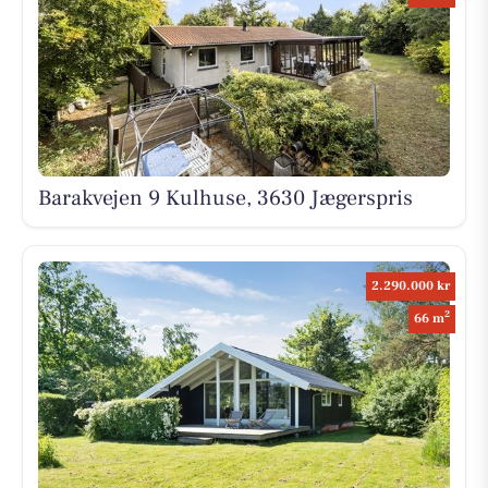
Barakvejen 9 Kulhuse, 3630 Jægerspris
2.290.000 kr
2
66 m