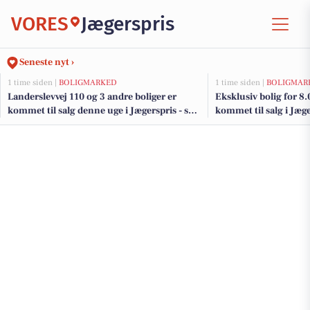
VORES
Jægerspris
Seneste nyt ›
1 time siden |
BOLIGMARKED
1 time siden |
BOLIGMAR
Landerslevvej 110 og 3 andre boliger er
Eksklusiv bolig for 8
kommet til salg denne uge i Jægerspris - se
kommet til salg i Jæge
boligerne her.
dyreste boliger her