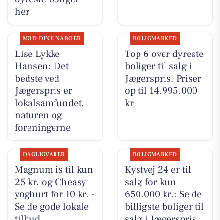
her
MØD DINE NABOER
BOLIGMARKED
Lise Lykke
Top 6 over dyreste
Hansen: Det
boliger til salg i
bedste ved
Jægerspris. Priser
Jægerspris er
op til 14.995.000
lokalsamfundet,
kr
naturen og
foreningerne
DAGLIGVARER
BOLIGMARKED
Magnum is til kun
Kystvej 24 er til
25 kr. og Cheasy
salg for kun
yoghurt for 10 kr. -
650.000 kr.: Se de
Se de gode lokale
billigste boliger til
tilbud
salg i Jægerspris