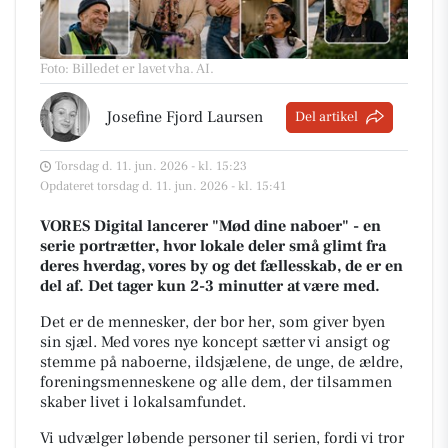
Foto: Billedet er lavet vha. AI
.
Josefine Fjord Laursen
Del artikel
Torsdag d. 11. jun. 2026 - kl. 15:23
Opdateret torsdag d. 11. jun. 2026 - kl. 15:41
VORES Digital lancerer "Mød dine naboer" - en
serie portrætter, hvor lokale deler små glimt fra
deres hverdag, vores by og det fællesskab, de er en
del af. Det tager kun 2-3 minutter at være med.
Det er de mennesker, der bor her, som giver byen
sin sjæl.
Med vores nye koncept sætter vi ansigt og
stemme på naboerne, ildsjælene, de unge, de ældre,
foreningsmenneskene og alle dem, der tilsammen
skaber livet i lokalsamfundet.
Vi udvælger løbende personer til serien, fordi vi tror