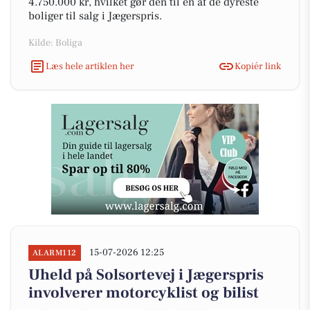
4.750.000 kr, hvilket gør den til en af de dyreste
boliger til salg i Jægerspris.
Kilde: Boliga
Læs hele artiklen her
Kopiér link
15-07-2026 12:25
ALARM112
Uheld på Solsortevej i Jægerspris
involverer motorcyklist og bilist