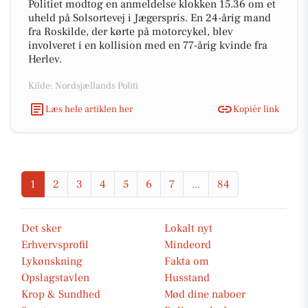
Politiet modtog en anmeldelse klokken 15.36 om et
uheld på Solsortevej i Jægerspris. En 24-årig mand
fra Roskilde, der kørte på motorcykel, blev
involveret i en kollision med en 77-årig kvinde fra
Herlev.
Kilde: Nordsjællands Politi
Læs hele artiklen her
Kopiér link
1
2
3
4
5
6
7
...
84
Det sker
Lokalt nyt
Erhvervsprofil
Mindeord
Lykønskning
Fakta om
Opslagstavlen
Husstand
Krop & Sundhed
Mød dine naboer