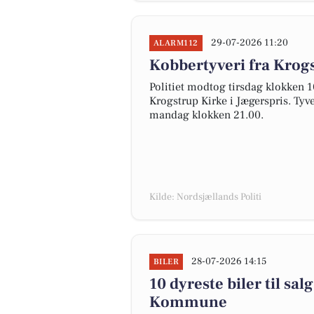
29-07-2026 11:20
ALARM112
Kobbertyveri fra Krogs
Politiet modtog tirsdag klokken 1
Krogstrup Kirke i Jægerspris. Tyv
mandag klokken 21.00.
Kilde: Nordsjællands Politi
28-07-2026 14:15
BILER
10 dyreste biler til sa
Kommune