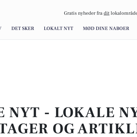
Gratis nyheder fra
dit
lokalområde
V
DET SKER
LOKALT NYT
MØD DINE NABOER
E NYT - LOKALE N
TAGER OG ARTIKL