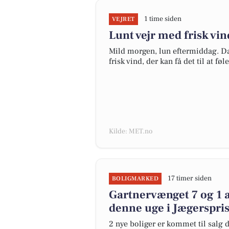
1 time siden
VEJRET
Lunt vejr med frisk vin
Mild morgen, lun eftermiddag. Dag
frisk vind, der kan få det til at fø
Kilde: MET.no
17 timer siden
BOLIGMARKED
Gartnervænget 7 og 1 a
denne uge i Jægerspris 
2 nye boliger er kommet til salg d