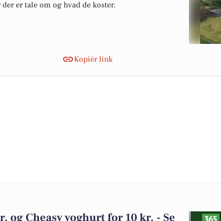
r der er tale om og hvad de koster.
Kopiér link
. og Cheasy yoghurt for 10 kr. - Se