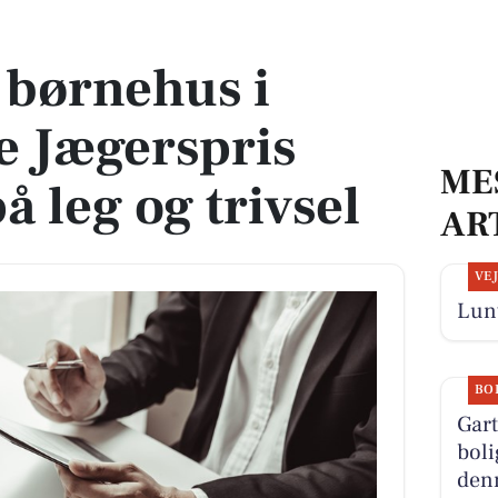
gerspris med fokus på leg og trivsel
 børnehus i
e Jægerspris
ME
 leg og trivsel
AR
VE
Lunt
BO
Gar
boli
denn