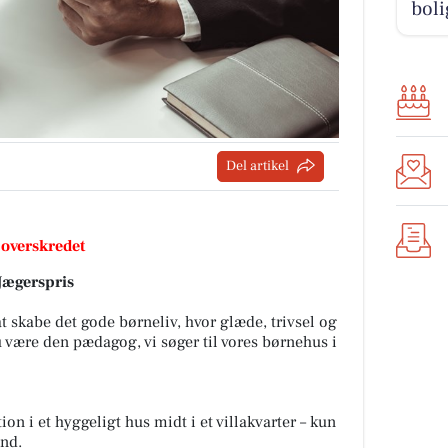
boli
Del artikel
 overskredet
 Jægerspris
 skabe det gode børneliv, hvor glæde, trivsel og
 være den pædagog, vi søger til vores børnehus i
tion i et hyggeligt hus midt i et villakvarter – kun
und.