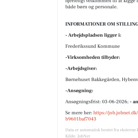
hjerteligt velkommen til at kigge 
både børn og personale.
INFORMATIONER OM STILLING
- Arbejdspladsen ligger i:
Frederikssund Kommune
-Virksomheden tilbyder:
-Arbejdsgiver:
Børnehuset Bakkegården, Hybenve
-Ansøgning:
Ansøgningsfrist: 03-06-2026;
- a
Se mere her:
https://job.jobnet.d
b9601baf7043
Data er automatisk hentet fra eksterne 
Kilde: JobNet