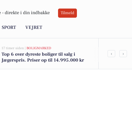
 -
direkte i din indbakke
Tilmeld
SPORT
VEJRET
17 timer siden |
BOLIGMARKED
02-08-2026 16:01
‹
›
Top 6 over dyreste boliger til salg i
Magnum is ti
Jægerspris. Priser op til 14.995.000 kr
yoghurt for 1
tilbud