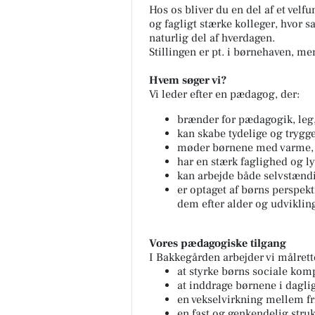
Hos os bliver du en del af et vel
og fagligt stærke kolleger, hvor s
naturlig del af hverdagen.
Stillingen er pt. i børnehaven, me
Hvem søger vi?
Vi leder efter en pædagog, der:
brænder for pædagogik, leg,
kan skabe tydelige og tryg
møder børnene med varme,
har en stærk faglighed og lys
kan arbejde både selvstændi
er optaget af børns perspek
dem efter alder og udviklin
Vores pædagogiske tilgang
I Bakkegården arbejder vi målrett
at styrke børns sociale ko
at inddrage børnene i daglig
en vekselvirkning mellem fri
en fast og genkendelig stru