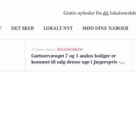
Gratis nyheder fra
dit
lokalområde
V
DET SKER
LOKALT NYT
MØD DINE NABOER
17 timer siden |
BOLIGMARKED
Gartnervænget 7 og 1 anden boliger er
kommet til salg denne uge i Jægerspris -
se boligerne her.