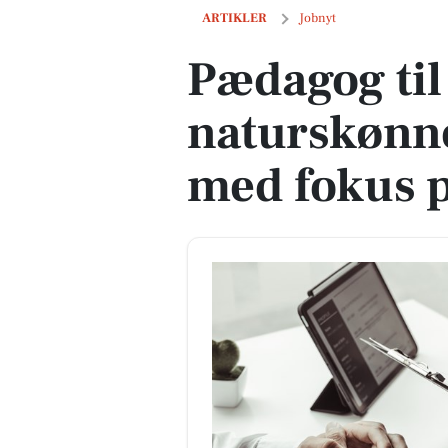
Pædagog til børnehus i naturskønne Jæ
ARTIKLER
Jobnyt
Pædagog til
naturskønn
med fokus på