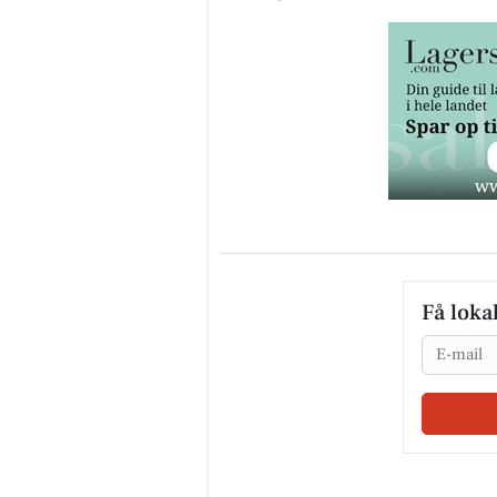
Få loka
Email