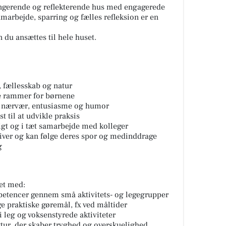
fungerende og reflekterende hus med engagerede
amarbejde, sparring og fælles refleksion er en
n du ansættes til hele huset.
 fællesskab og natur
ge rammer for børnene
 nærvær, entusiasme og humor
t til at udvikle praksis
gt og i tæt samarbejde med kolleger
tiver og kan følge deres spor og medinddrage
g
et med:
mpetencer gennem små aktivitets- og legegrupper
e praktiske gøremål, fx ved måltider
 leg og voksenstyrede aktiviteter
ktur, der skaber tryghed og overskuelighed