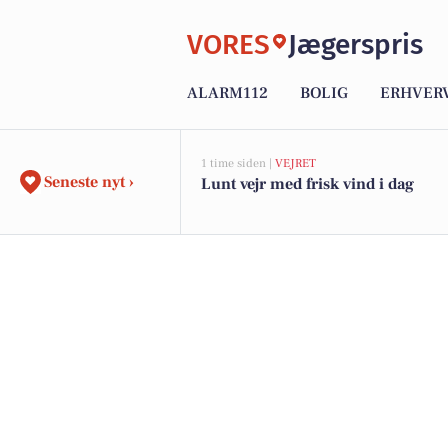
VORES
Jægerspris
ALARM112
BOLIG
ERHVER
1 time siden |
VEJRET
Seneste nyt ›
Lunt vejr med frisk vind i dag