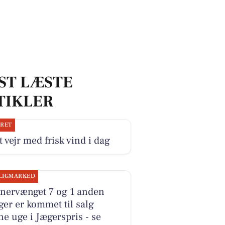
ST LÆSTE
TIKLER
JRET
 vejr med frisk vind i dag
LIGMARKED
tnervænget 7 og 1 anden
ger er kommet til salg
e uge i Jægerspris - se