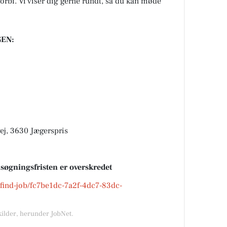
forbi. Vi viser dig gerne rundt, så du kan møde
EN:
j, 3630 Jægerspris
nsøgningsfristen er overskredet
k/find-job/fc7be1dc-7a2f-4dc7-83dc-
kilder, herunder JobNet.