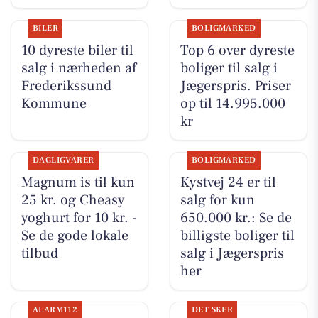
BILER
BOLIGMARKED
10 dyreste biler til
Top 6 over dyreste
salg i nærheden af
boliger til salg i
Frederikssund
Jægerspris. Priser
Kommune
op til 14.995.000
kr
DAGLIGVARER
BOLIGMARKED
Magnum is til kun
Kystvej 24 er til
25 kr. og Cheasy
salg for kun
yoghurt for 10 kr. -
650.000 kr.: Se de
Se de gode lokale
billigste boliger til
tilbud
salg i Jægerspris
her
ALARM112
DET SKER