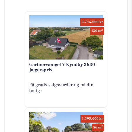
2.745.000 kr
2
130 m
Gartnervænget 7 Kyndby 3630
Jægerspris
Få gratis salgsvurdering på din
bolig ›
1.395.000 kr
2
56 m