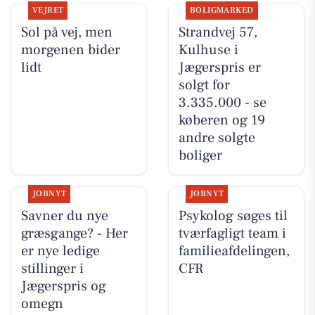
VEJRET
BOLIGMARKED
Sol på vej, men
Strandvej 57,
morgenen bider
Kulhuse i
lidt
Jægerspris er
solgt for
3.335.000 - se
køberen og 19
andre solgte
boliger
JOBNYT
JOBNYT
Savner du nye
Psykolog søges til
græsgange? - Her
tværfagligt team i
er nye ledige
familieafdelingen,
stillinger i
CFR
Jægerspris og
omegn