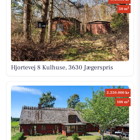
2
50 m
Hjortevej 8 Kulhuse, 3630 Jægerspris
2.250.000 kr
2
108 m