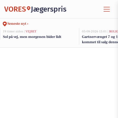
VORES
Jægerspris
Seneste nyt ›
19 timer siden |
VEJRET
05-08-2026 13:01 |
BOLI
Sol på vej, men morgenen bider lidt
Gartnervænget 7 og 1
kommet til salg denne
boligerne her.