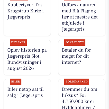
Kobbertyveri fra
Udforsk naturen
Krogstrup Kirke i
med Blå Flag og
Jægerspris
lær at mestre det
ethjulede i
Jægerspris
DET SKER
LOKALT NYT
Oplev historien på
Betaler du for
Jægerspris Slot:
meget for dit
Rundvisninger i
internet?
august 2026
BILER
BOLIGMARKED
Biler netop sat til
Drømmer du om
salg i Jægerspris
luksus? For
4.750.000 kr er
Hyldeholmvej 7