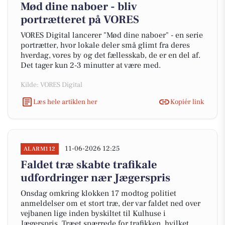
Mød dine naboer - bliv
portrætteret på VORES
VORES Digital lancerer "Mød dine naboer" - en serie
portrætter, hvor lokale deler små glimt fra deres
hverdag, vores by og det fællesskab, de er en del af.
Det tager kun 2-3 minutter at være med.
Kilde: VORES Digital
Læs hele artiklen her
Kopiér link
11-06-2026 12:25
ALARM112
Faldet træ skabte trafikale
udfordringer nær Jægerspris
Onsdag omkring klokken 17 modtog politiet
anmeldelser om et stort træ, der var faldet ned over
vejbanen lige inden byskiltet til Kulhuse i
Jægerspris. Træet spærrede for trafikken, hvilket