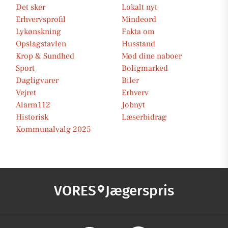
Det sker
Lokalt nyt
Erhvervsprofil
Mindeord
Lykønskning
Fakta om
Opslagstavlen
Husstand
Krop & Sundhed
Mød dine naboer
Sport
Boligmarked
Dagligvarer
Biler
Vejret
Erhverv
Alarm112
Jobnyt
Historisk
Læserbidrag
Kommunalvalg 2025
VORES
Jægerspris