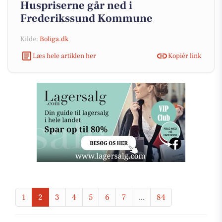
Huspriserne går ned i
Frederikssund Kommune
Kilde:
Boliga.dk
Læs hele artiklen her
Kopiér link
1
2
3
4
5
6
7
...
84