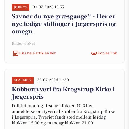
31-07-2026 10:55
JOBNYT
Savner du nye græsgange? - Her er
nye ledige stillinger i Jægerspris og
omegn
Kilde: JobNet
Læs hele artiklen her
Kopiér link
29-07-2026 11:20
ALARM112
Kobbertyveri fra Krogstrup Kirke i
Jægerspris
Politiet modtog tirsdag klokken 10.31 en
anmeldelse om tyveri af kobber fra Krogstrup Kirke
i Jægerspris. Tyveriet fandt sted mellem lørdag
klokken 15.00 og mandag klokken 21.00.