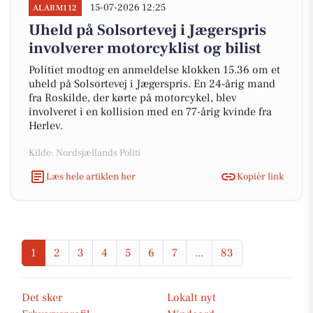
15-07-2026 12:25
ALARM112
Uheld på Solsortevej i Jægerspris
involverer motorcyklist og bilist
Politiet modtog en anmeldelse klokken 15.36 om et
uheld på Solsortevej i Jægerspris. En 24-årig mand
fra Roskilde, der kørte på motorcykel, blev
involveret i en kollision med en 77-årig kvinde fra
Herlev.
Kilde: Nordsjællands Politi
Læs hele artiklen her
Kopiér link
1
2
3
4
5
6
7
...
83
Det sker
Lokalt nyt