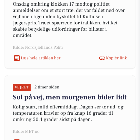
Onsdag omkring klokken 17 modtog politiet
anmeldelser om et stort træ, der var faldet ned over
vejbanen lige inden byskiltet til Kulhuse i
Jægerspris. Træet spærrede for trafikken, hvilket
skabte betydelige udfordringer for bilister i
området.
Kilde: Nordsjællands Politi
Læs hele artiklen her
Kopiér link
2 timer siden
VEJRET
Sol på vej, men morgenen bider lidt
Kølig start, mild eftermiddag. Dagen ser tør ud, og
temperaturen kravler op fra knap 16 grader til
omkring 20,4 grader sidst på dagen.
Kilde: MET.no