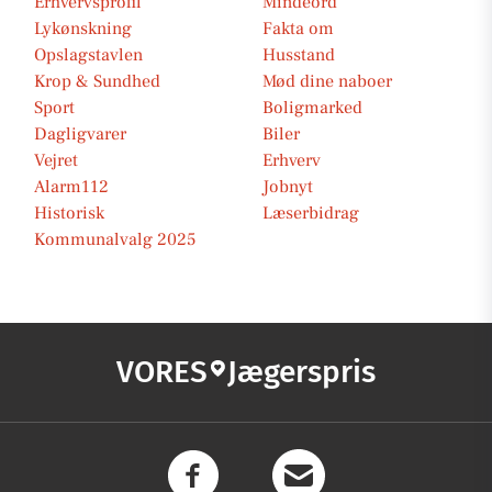
Erhvervsprofil
Mindeord
Lykønskning
Fakta om
Opslagstavlen
Husstand
Krop & Sundhed
Mød dine naboer
Sport
Boligmarked
Dagligvarer
Biler
Vejret
Erhverv
Alarm112
Jobnyt
Historisk
Læserbidrag
Kommunalvalg 2025
VORES
Jægerspris