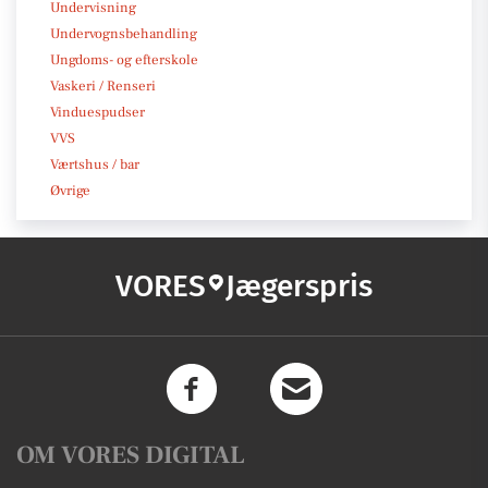
Undervisning
Undervognsbehandling
Ungdoms- og efterskole
Vaskeri / Renseri
Vinduespudser
VVS
Værtshus / bar
Øvrige
VORES
Jægerspris
OM VORES DIGITAL