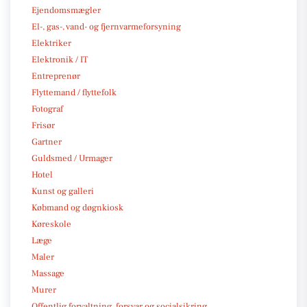
Ejendomsmægler
El-, gas-, vand- og fjernvarmeforsyning
Elektriker
Elektronik / IT
Entreprenør
Flyttemand / flyttefolk
Fotograf
Frisør
Gartner
Guldsmed / Urmager
Hotel
Kunst og galleri
Købmand og døgnkiosk
Køreskole
Læge
Maler
Massage
Murer
Offentlig forvaltning, forsvar og socialsikring