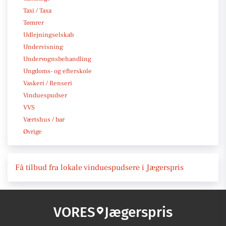
Taxi / Taxa
Tømrer
Udlejningselskab
Undervisning
Undervognsbehandling
Ungdoms- og efterskole
Vaskeri / Renseri
Vinduespudser
VVS
Værtshus / bar
Øvrige
Få tilbud fra lokale vinduespudsere i Jægerspris
VORES
Jægerspris