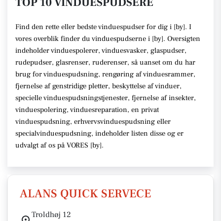
TOP 10 VINDUESPUDSERE
Find den rette
eller bedste vinduespudser
for dig i [
by
]. I
vores overblik finder du vinduespudserne i [
by
].
Oversigten
indeholder vinduespolerer, vinduesvasker, glaspudser,
rudepudser, glasrenser, ruderenser,
så uanset om du har
brug for vinduespudsning, rengøring af vinduesrammer,
fjernelse af genstridige pletter, beskyttelse af vinduer,
specielle vinduespudsningstjenester, fjernelse af insekter,
vinduespolering, vinduesreparation, en privat
vinduespudsning, erhvervsvinduespudsning eller
specialvinduespudsning,
indeholder listen disse
og er
udvalgt af os på VORES [
by
]
.
ALANS QUICK SERVECE
Troldhøj 12