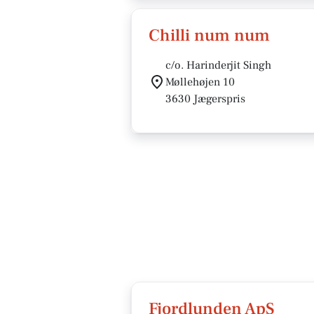
Chilli num num
c/o. Harinderjit Singh
Møllehøjen 10
3630 Jægerspris
Fjordlunden ApS