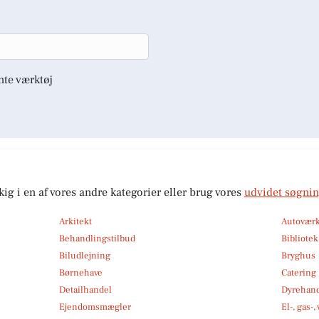
nte værktøj
kig i en af vores andre kategorier eller brug vores
udvidet søgni
Arkitekt
Autoværk
Behandlingstilbud
Bibliote
Biludlejning
Bryghus
Børnehave
Catering
Detailhandel
Dyrehan
Ejendomsmægler
El-, gas-