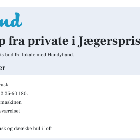
p fra private i Jægerspri
is bud fra lokale med Handyhand.
er
vask
2 25-60 180.
kemaskinen
deværelset
ask og dæække hul i loft