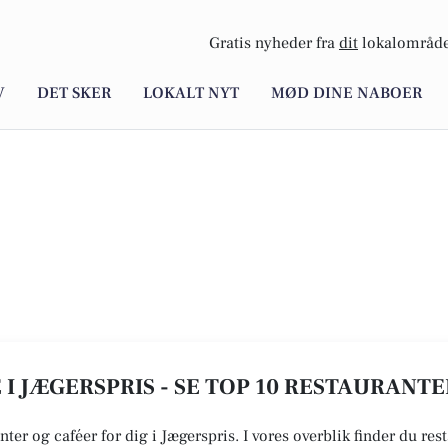
Gratis nyheder fra
dit
lokalområde
V
DET SKER
LOKALT NYT
MØD DINE NABOER
I JÆGERSPRIS - SE TOP 10 RESTAURANT
nter og caféer for dig i Jægerspris. I vores overblik finder du res