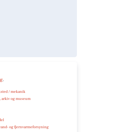
ng
.
sted / mekanik
k, arkiv og museum
del
, vand- og fjernvarmeforsyning