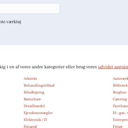
nte værktøj
kig i en af vores andre kategorier eller brug vores
udvidet søgni
Arkitekt
Autoværk
Behandlingstilbud
Bibliote
Biludlejning
Bryghus
Børnehave
Catering
Detailhandel
Dyrehan
Ejendomsmægler
El-, gas-
Elektronik / IT
Entrepre
Fotograf
Frisør