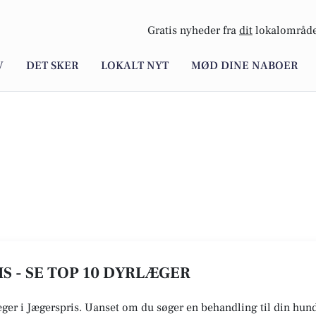
Gratis nyheder fra
dit
lokalområde
V
DET SKER
LOKALT NYT
MØD DINE NABOER
S - SE TOP 10 DYRLÆGER
æger i Jægerspris. Uanset om du søger en behandling til din hund, 