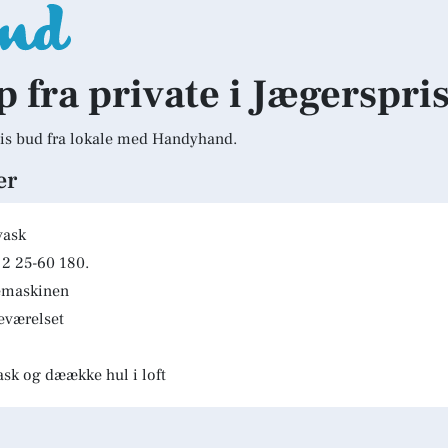
p fra private i Jægerspri
is bud fra lokale med Handyhand.
er
vask
2 25-60 180.
kemaskinen
deværelset
ask og dæække hul i loft