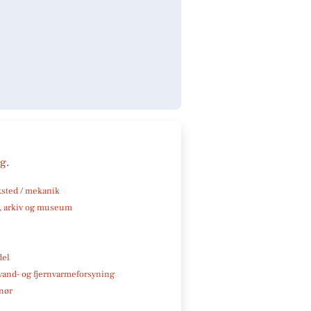
ng
.
sted / mekanik
k, arkiv og museum
del
, vand- og fjernvarmeforsyning
nør