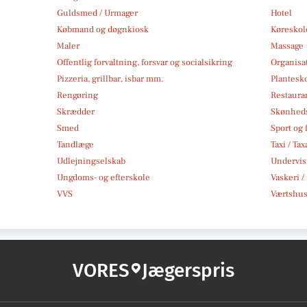
Guldsmed / Urmager
Hotel
Købmand og døgnkiosk
Køreskol
Maler
Massage
Offentlig forvaltning, forsvar og socialsikring
Organisa
Pizzeria, grillbar, isbar mm.
Plantesk
Rengøring
Restauran
Skrædder
Skønheds
Smed
Sport og f
Tandlæge
Taxi / Tax
Udlejningselskab
Undervis
Ungdoms- og efterskole
Vaskeri /
VVS
Værtshus
VORES
Jægerspris