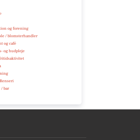
e
tion og forening
ole / blomsterhandler
t og café
- og hudpleje
ritidsaktivitet
a
ning
 Renseri
 / bar